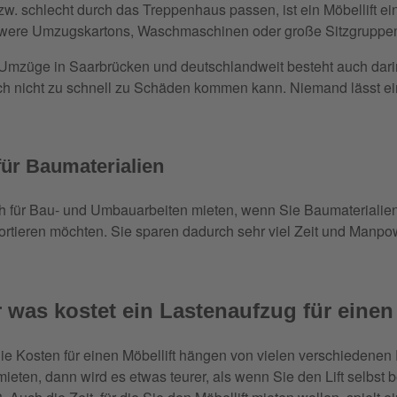
bzw. schlecht durch das Treppenhaus passen, ist ein Möbellift e
schwere Umzugskartons, Waschmaschinen oder große Sitzgruppe
ür Umzüge in Saarbrücken und deutschlandweit besteht auch dar
ch nicht zu schnell zu Schäden kommen kann. Niemand lässt ein
für Baumaterialien
h für Bau- und Umbauarbeiten mieten, wenn Sie Baumaterialien
ortieren möchten. Sie sparen dadurch sehr viel Zeit und Manpo
r was kostet ein Lastenaufzug für eine
ie Kosten für einen Möbellift hängen von vielen verschiedenen 
eten, dann wird es etwas teurer, als wenn Sie den Lift selbst b