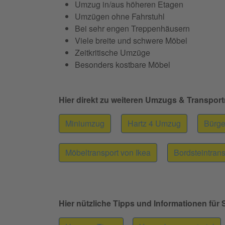
Umzug in/aus höheren Etagen
Umzügen ohne Fahrstuhl
Bei sehr engen Treppenhäusern
Viele breite und schwere Möbel
Zeitkritische Umzüge
Besonders kostbare Möbel
Hier direkt zu weiteren Umzugs & Transpor
Miniumzug
Hartz 4 Umzug
Bürge
Möbeltransport von Ikea
Bordsteintrans
Hier nützliche Tipps und Informationen für