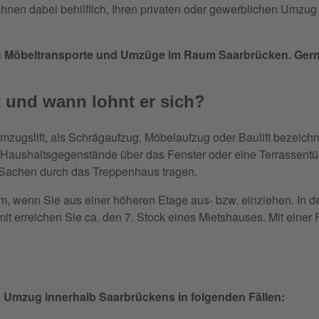
 Ihnen dabei behilflich, Ihren privaten oder gewerblichen Umz
ich Möbeltransporte und Umzüge im Raum Saarbrücken. Gerne 
ft und wann lohnt er sich?
Umzugslift, als Schrägaufzug, Möbelaufzug oder Baulift bezeichn
 Haushaltsgegenstände über das Fenster oder eine Terrassentü
Sachen durch das Treppenhaus tragen.
llem, wenn Sie aus einer höheren Etage aus- bzw. einziehen. In 
t erreichen Sie ca. den 7. Stock eines Mietshauses. Mit einer
em Umzug innerhalb Saarbrückens in folgenden Fällen: