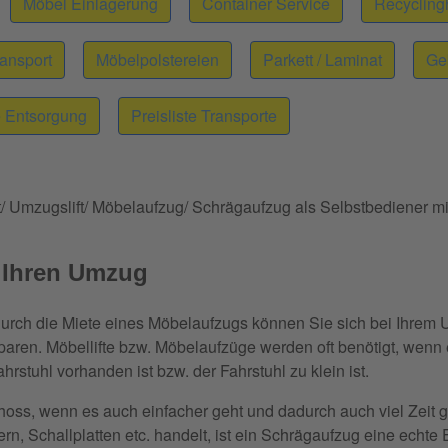
Möbel Einlagerung
Container Service
Recycling
ransport
Möbelpolstereien
Parkett / Laminat
Ge
te Entsorgung
Preisliste Transporte
t/ Umzugslift/ Möbelaufzug/ Schrägaufzug als Selbstbediener mi
r Ihren Umzug
urch die Miete eines Möbelaufzugs können Sie sich bei Ihrem
paren. Möbellifte bzw. Möbelaufzüge werden oft benötigt, wenn 
stuhl vorhanden ist bzw. der Fahrstuhl zu klein ist.
oss, wenn es auch einfacher geht und dadurch auch viel Zeit
, Schallplatten etc. handelt, ist ein Schrägaufzug eine echte E