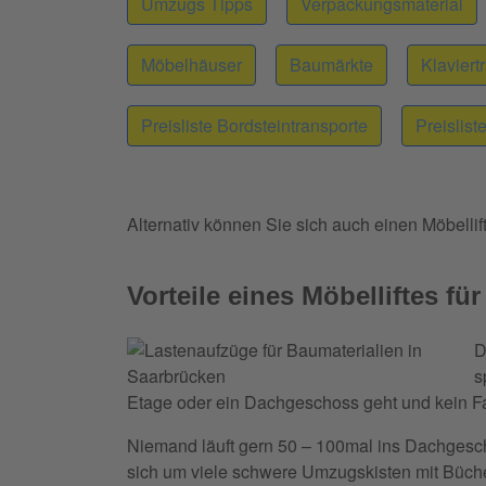
Umzugs Tipps
Verpackungsmaterial
Möbelhäuser
Baumärkte
Klaviert
Preisliste Bordsteintransporte
Preislis
Alternativ können Sie sich auch einen Möbellif
Vorteile eines Möbelliftes fü
D
s
Etage oder ein Dachgeschoss geht und kein Fahr
Niemand läuft gern 50 – 100mal ins Dachgesch
sich um viele schwere Umzugskisten mit Büchern