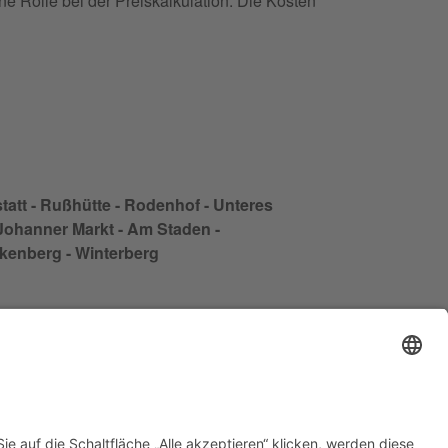
ine Rolle bei der Preiskalkulation. Die Kosten
statt - Rußhütte - Rodenhof - Unteres
. Johanner Markt - Am Staden -
ckenberg - Winterberg