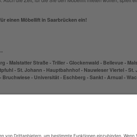
Auch die Zeit, für die Sie den Möbellift mieten wollen, spielt e
ür einen Möbellift in Saarbrücken ein!
..
 - Malstatter Straße - Triller - Glockenwald - Bellevue - Mal
tpfuhl - St. Johann - Hauptbahnhof - Nauwieser Viertel - St
Bruchwiese - Universität - Eschberg - Sankt - Arnual - Wa
Möbeltaxi
Das Möbeltaxi - die Idee
Werbung schalten / Kooperationsanfrage