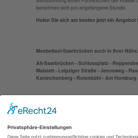
Selbstführung einen Führerschein der Klasse 3. 
berechnen sich pro angefangene Stunde.
Holen Sie sich am besten jetzt ein Angebot f
Moebeltaxi-Saarbrücken auch in Ihrer Nähe.
Alt-Saarbrücken - Schlossplatz - Reppersberg
Malstatt - Leipziger Straße - Jenneweg - Ras
Kaninchenberg - Rotenbühl - Am Homburg - 
Impressum
Datenschutzerklärung
AGB