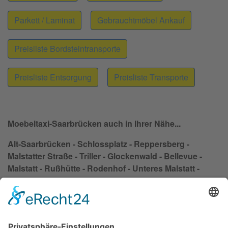
Parkett / Laminat
Gebrauchtmöbel Ankauf
Preisliste Bordsteintransporte
Preisliste Entsorgung
Preisliste Transporte
Moebeltaxi-Saarbrücken auch in Ihrer Nähe...
Alt-Saarbrücken - Schlossplatz - Reppersberg -
Malstatter Straße - Triller - Glockenwald - Bellevue -
Malstatt - Rußhütte - Rodenhof - Unteres Malstatt -
Leipziger Straße - Jenneweg - Rastpfuhl - St. Johann -
Hauptbahnhof - Nauwieser Viertel - St. Johanner Markt
- Am Staden - Kaninchenberg - Rotenbühl - Am
Homburg - Bruchwiese - Universität - Eschberg - Sankt