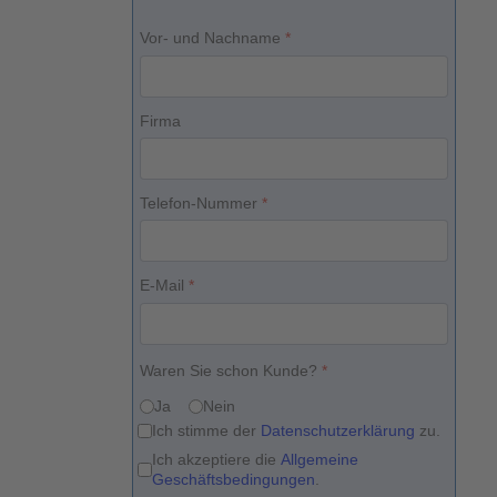
Vor- und Nachname
*
Firma
Telefon-Nummer
*
E-Mail
*
Waren Sie schon Kunde?
*
Ja
Nein
Datenschutzerklärung
*
Ich stimme der
Datenschutzerklärung
zu.
AGBs
*
Ich akzeptiere die
Allgemeine
Geschäftsbedingungen
.