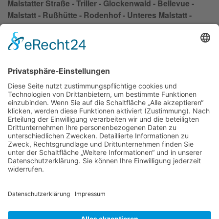
Malstatter Straße - Triller - Glockenwald - Bellevue -
Malstatt - Rußhütte - Rodenhof - Unteres Malstatt -
Leipziger Straße - Jenneweg - Rastpfuhl - St. Johann -
Hauptbahnhof - Nauwieser Viertel - St. Johanner Markt
- Am Staden - Kaninchenberg - Rotenbühl - Am
Homburg - Bruchwiese - Universität - Eschberg - Sankt
- Arnual - Wackenberg - Winterberg
Impressum
Datenschutzerklärung
AGB
Kontakt
Möbeltaxi
Das Möbeltaxi - die Idee
Werbung schalten / Kooperationsanfrage